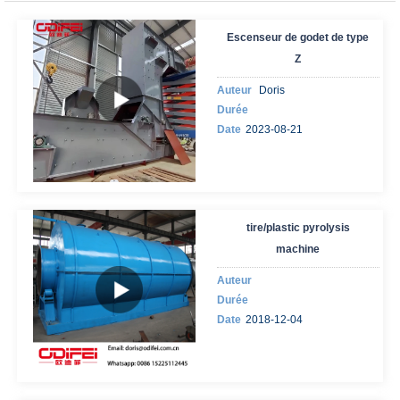
Escenseur de godet de type
Z
Auteur
Doris
Durée
Date
2023-08-21
tire/plastic pyrolysis
machine
Auteur
Durée
Date
2018-12-04